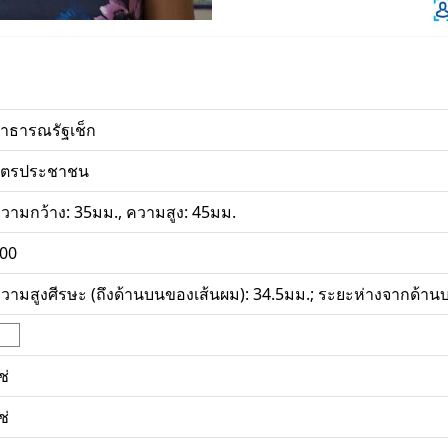
าธารณรัฐเช็ก
ัตรประชาชน
วามกว้าง: 35มม., ความสูง: 45มม.
00
วามสูงศีรษะ (ถึงด้านบนของเส้นผม): 34.5มม.; ระยะห่างจากด้า
ช่
ช่